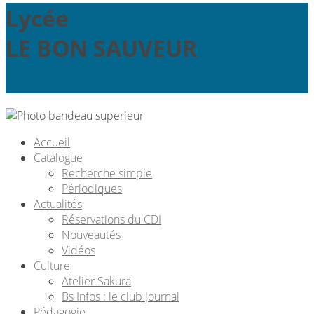
Lycée
LE BON SAUVEUR
Accueil
Catalogue
Recherche simple
Périodiques
Actualités
Réservations du CDI
Nouveautés
Vidéos
Culture
Atelier Sakura
Bs Infos : le club journal
Pédagogie