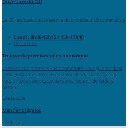
Ouverture du CDI
Le CDI est ouvert en présence du professeur documentaliste
:
Lundi : 8h00-12h15 / 13h-17h40
Lire la suite
Trousse de premiers soins numérique
La trousse de premiers soins numérique vous guidera dans
le diagnostic des problèmes auxquels vous faites face et
vous dirigera vers des soutiens pour obtenir de l'aide si
besoin.
Lire la suite
Mentions légales
Lire la suite