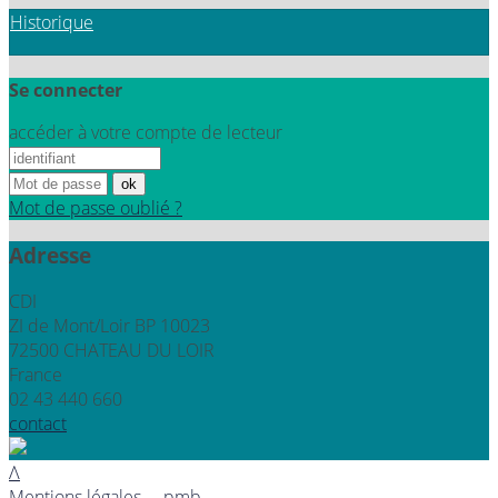
Historique
Se connecter
accéder à votre compte de lecteur
Mot de passe oublié ?
Adresse
CDI
ZI de Mont/Loir BP 10023
72500 CHATEAU DU LOIR
France
02 43 440 660
contact
Λ
Mentions légales
pmb