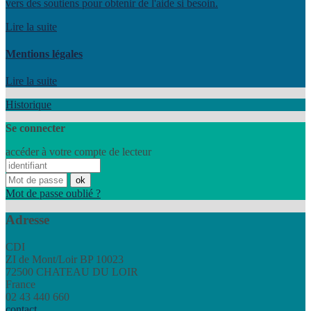
vers des soutiens pour obtenir de l'aide si besoin.
Lire la suite
Mentions légales
Lire la suite
Historique
Se connecter
accéder à votre compte de lecteur
Mot de passe oublié ?
Adresse
CDI
ZI de Mont/Loir BP 10023
72500 CHATEAU DU LOIR
France
02 43 440 660
contact