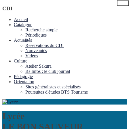
CDI
Accueil
Catalogue
Recherche simple
Périodiques
Actualités
Réservations du CDI
Nouveautés
Vidéos
Culture
Atelier Sakura
Bs Infos : le club journal
Pédagogie
Orientation
Sites généralistes et spécialisés
Poursuites d'études BTS Tourisme
Lycée
LE BON SAUVEUR