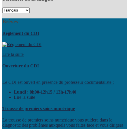
Brèves
Règlement du CDI
Lire la suite
Ouverture du CDI
Le CDI est ouvert en présence du professeur documentaliste :
Lundi : 8h00-12h15 / 13h-17h40
Lire la suite
Trousse de premiers soins numérique
La trousse de premiers soins numérique vous guidera dans le
diagnostic des problèmes auxquels vous faites face et vous dirigera