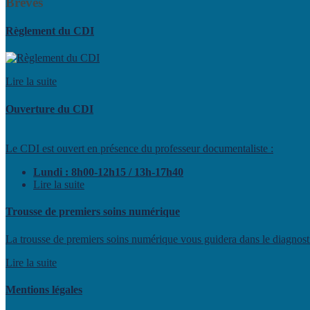
Brèves
Règlement du CDI
Lire la suite
Ouverture du CDI
Le CDI est ouvert en présence du professeur documentaliste :
Lundi : 8h00-12h15 / 13h-17h40
Lire la suite
Trousse de premiers soins numérique
La trousse de premiers soins numérique vous guidera dans le diagnostic
Lire la suite
Mentions légales