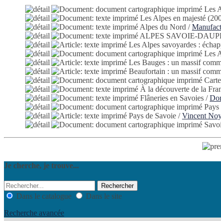
Les 
Les Alpes en majesté
(200
Alpes du Nord
/
Manufact
ALPES SAVOIE-DAUP
Les Alpes savoyardes : échap
Les 
Les Bauges : un massif comme
Beaufortain : un massif comme
Carte
À la découverte de la Fra
Flâneries en Savoies
/
Dom
Pays
Pays de Savoie
/
Vincent No
Savoi
Je cherche, je trouve...
Dans le catalogue
Dans le site
Recherche avancée