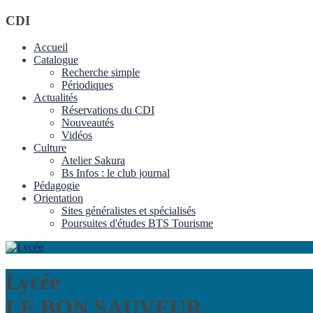
CDI
Accueil
Catalogue
Recherche simple
Périodiques
Actualités
Réservations du CDI
Nouveautés
Vidéos
Culture
Atelier Sakura
Bs Infos : le club journal
Pédagogie
Orientation
Sites généralistes et spécialisés
Poursuites d'études BTS Tourisme
Lycée
LE BON SAUVEUR