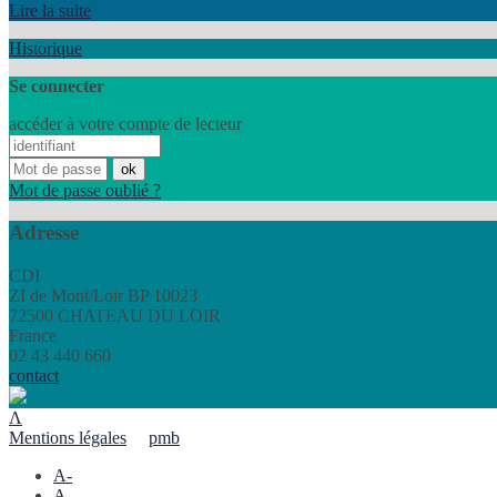
Lire la suite
Historique
Se connecter
accéder à votre compte de lecteur
Mot de passe oublié ?
Adresse
CDI
ZI de Mont/Loir BP 10023
72500 CHATEAU DU LOIR
France
02 43 440 660
contact
Λ
Mentions légales
pmb
A-
A