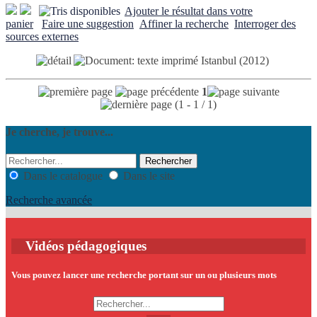
Ajouter le résultat dans votre
panier
Faire une suggestion
Affiner la recherche
Interroger des
sources externes
Istanbul
(2012)
1
(1 - 1 / 1)
Je cherche, je trouve...
Dans le catalogue
Dans le site
Recherche avancée
Vidéos pédagogiques
Vous pouvez lancer une recherche portant sur un ou plusieurs mots