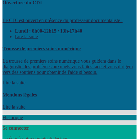
Ouverture du CDI
Le CDI est ouvert en présence du professeur documentaliste :
Lundi : 8h00-12h15 / 13h-17h40
Lire la suite
Trousse de premiers soins numérique
La trousse de premiers soins numérique vous guidera dans le
diagnostic des problèmes auxquels vous faites face et vous dirigera
vers des soutiens pour obtenir de l'aide si besoin.
Lire la suite
Mentions légales
Lire la suite
Historique
Se connecter
accéder à votre compte de lecteur