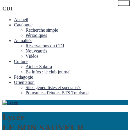
CDI
Accueil
Catalogue
Recherche simple
Périodiques
Actualités
Réservations du CDI
Nouveautés
Vidéos
Culture
Atelier Sakura
Bs Infos : le club journal
Pédagogie
Orientation
Sites généralistes et spécialisés
Poursuites d'études BTS Tourisme
Lycée
LE BON SAUVEUR