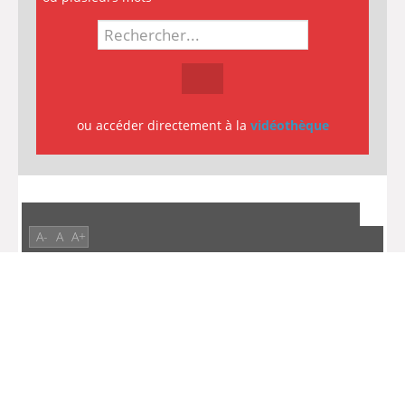
ou accéder directement à la
vidéothèque
A-
A
A+