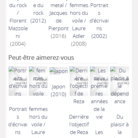
du rock
e du
metal
/
femmes
Portrait
/
rock
Jacques
hors du
s
Florent
(2012)
de
voile
/
d'écrivai
Mazzole
Pierpont
Laure
ns
ni
(2016)
Adler
(2002)
(2004)
(2008)
Peut-être aimerez-vous
Japon
(2010)
Portrait
femmes
s
hors du
Derrière
Du
d'écrivai
voile
/
l'objectif
plaisir à
ns
Laure
de Reza
Les
la