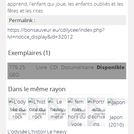
apprend, l'enfant qui joue, les enfants oubliés et les
fêtes et les rites.
Permalink :
https://bonsauveur.eu/cdilycee/index.php?
lvl=notice_display&id=32012
Exemplaires (1)
779.25
Livre
CDI
Documentaire
Disponible
GEO
Dans le même rayon
Japon
(2010)
L'odysée
L'histoir
Le heavy