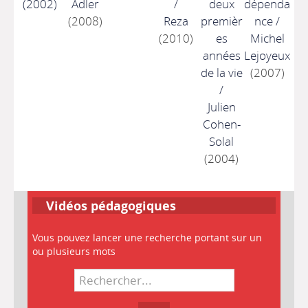
(2002)
Adler
/
deux
dépenda
(2008)
Reza
premièr
nce
/
(2010)
es
Michel
années
Lejoyeux
de la vie
(2007)
/
Julien
Cohen-
Solal
(2004)
Vidéos pédagogiques
Vous pouvez lancer une recherche portant sur un
ou plusieurs mots