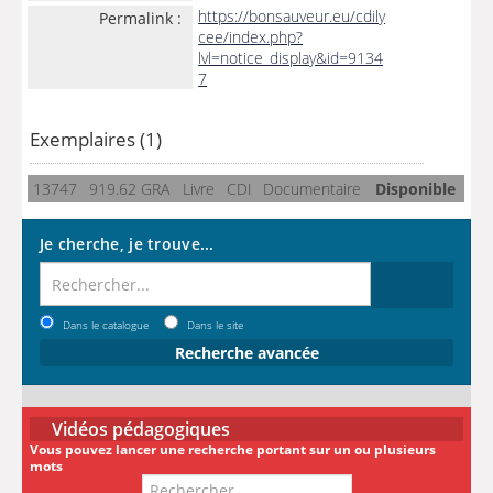
https://bonsauveur.eu/cdily
Permalink :
cee/index.php?
lvl=notice_display&id=9134
7
Exemplaires (1)
13747
919.62 GRA
Livre
CDI
Documentaire
Disponible
Je cherche, je trouve...
Dans le catalogue
Dans le site
Recherche avancée
Vidéos pédagogiques
Vous pouvez lancer une recherche portant sur un ou plusieurs
mots