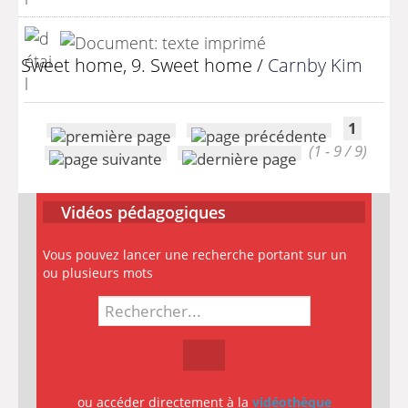
Sweet home, 9. Sweet home
/
Carnby Kim
1
(1 - 9 / 9)
Vidéos pédagogiques
Vous pouvez lancer une recherche portant sur un
ou plusieurs mots
ou accéder directement à la
vidéothèque